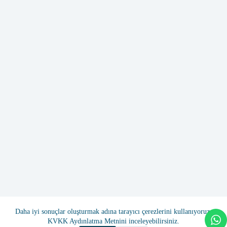
Tüm Hakları Saklıdır. Optival Belgelendirme Hizmetleri
Daha iyi sonuçlar oluşturmak adına tarayıcı çerezlerini kullanıyoruz.
Homepage
Unternehmen
Unsere Dienstleistungen
KVKK Aydınlatma Metnini inceleyebilirsiniz.
KVKK Erläuterungstext