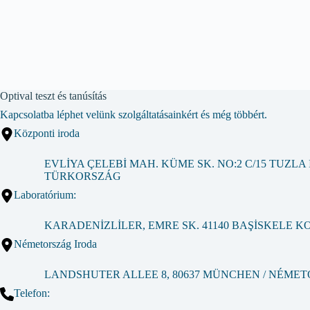
Optival teszt és tanúsítás
Kapcsolatba léphet velünk szolgáltatásainkért és még többért.
Központi iroda
EVLİYA ÇELEBİ MAH. KÜME SK. NO:2 C/15 TUZL
TÜRKORSZÁG
Laboratórium:
KARADENİZLİLER, EMRE SK. 41140 BAŞİSKELE 
Németország Iroda
LANDSHUTER ALLEE 8, 80637 MÜNCHEN / NÉME
Telefon: