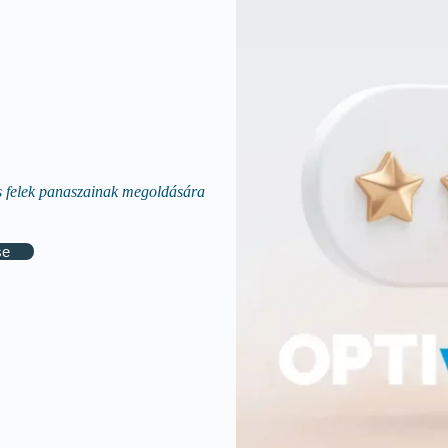
s felek panaszainak megoldására
se