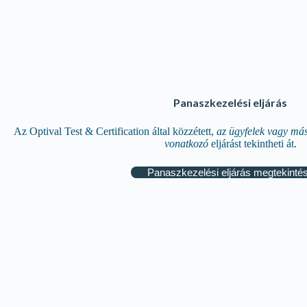
Panaszkezelési eljárás
Az Optival Test & Certification által közzétett,
az ügyfelek vagy má
vonatkozó
eljárást tekintheti át.
Panaszkezelési eljárás megtekinté