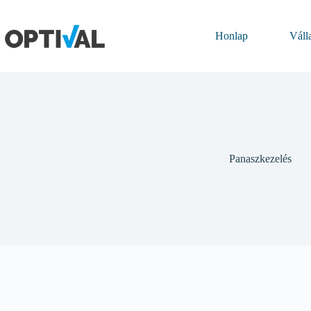
Skip
to
content
Honlap
Válla
Panaszkezelés